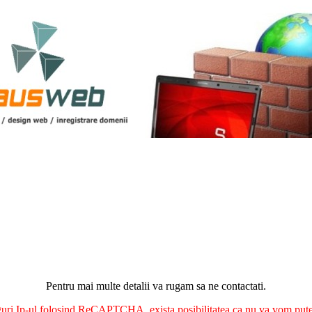
Pentru mai multe detalii va rugam sa ne contactati.
nguri Ip-ul folosind ReCAPTCHA, exista posibilitatea ca nu va vom putea 